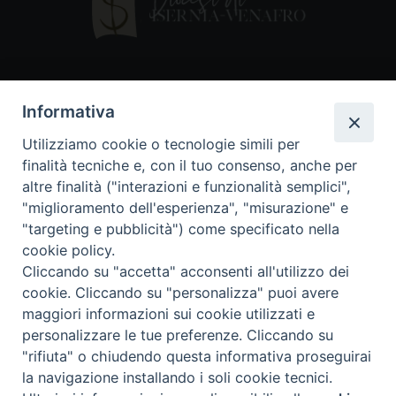
Contatti
Informativa
Piazza Andrea D'Isernia, 2
Utilizziamo cookie o tecnologie simili per
86170 Isernia
finalità tecniche e, con il tuo consenso, anche per
086550849
altre finalità ("interazioni e funzionalità semplici",
segreteria@diocesiiserniavenafro.it
"miglioramento dell'esperienza", "misurazione" e
"targeting e pubblicità") come specificato nella
I nostri social
cookie policy.
Cliccando su "accetta" acconsenti all'utilizzo dei
cookie. Cliccando su "personalizza" puoi avere
Copyright © 2018 - Diocesi di Isernia-Venafro (C.F.
maggiori informazioni sui cookie utilizzati e
90008750946). Riproduzione solo con permesso.
Tutti i diritti sono riservati
personalizzare le tue preferenze. Cliccando su
"rifiuta" o chiudendo questa informativa proseguirai
la navigazione installando i soli cookie tecnici.