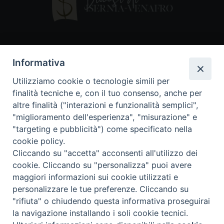
Contatti
Informativa
Piazza Andrea D'Isernia, 2
Utilizziamo cookie o tecnologie simili per
86170 Isernia
finalità tecniche e, con il tuo consenso, anche per
086550849
altre finalità ("interazioni e funzionalità semplici",
segreteria@diocesiiserniavenafro.it
"miglioramento dell'esperienza", "misurazione" e
"targeting e pubblicità") come specificato nella
I nostri social
cookie policy.
Cliccando su "accetta" acconsenti all'utilizzo dei
cookie. Cliccando su "personalizza" puoi avere
Copyright © 2018 - Diocesi di Isernia-Venafro (C.F.
maggiori informazioni sui cookie utilizzati e
90008750946). Riproduzione solo con permesso.
Tutti i diritti sono riservati
personalizzare le tue preferenze. Cliccando su
"rifiuta" o chiudendo questa informativa proseguirai
la navigazione installando i soli cookie tecnici.