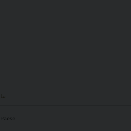
ta
l Paese