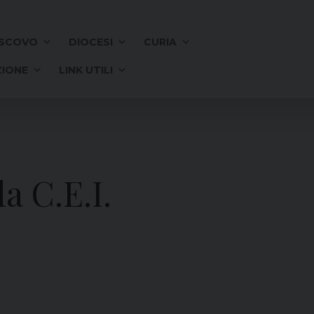
SCOVO
DIOCESI
CURIA
IONE
LINK UTILI
a C.E.I.