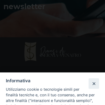
newsletter
Contatti
Informativa
Piazza Andrea D'Isernia, 2
Utilizziamo cookie o tecnologie simili per
86170 Isernia
finalità tecniche e, con il tuo consenso, anche per
086550849
altre finalità ("interazioni e funzionalità semplici",
segreteria@diocesiiserniavenafro.it