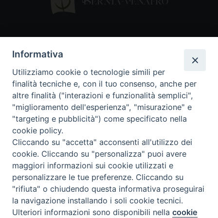
Contatti
Informativa
Piazza Andrea D'Isernia, 2
Utilizziamo cookie o tecnologie simili per
86170 Isernia
finalità tecniche e, con il tuo consenso, anche per
086550849
altre finalità ("interazioni e funzionalità semplici",
segreteria@diocesiiserniavenafro.it
"miglioramento dell'esperienza", "misurazione" e
"targeting e pubblicità") come specificato nella
I nostri social
cookie policy.
Cliccando su "accetta" acconsenti all'utilizzo dei
cookie. Cliccando su "personalizza" puoi avere
Copyright © 2018 - Diocesi di Isernia-Venafro (C.F.
maggiori informazioni sui cookie utilizzati e
90008750946). Riproduzione solo con permesso.
Tutti i diritti sono riservati
personalizzare le tue preferenze. Cliccando su
"rifiuta" o chiudendo questa informativa proseguirai
la navigazione installando i soli cookie tecnici.
Ulteriori informazioni sono disponibili nella
cookie
Preferenze Cookie