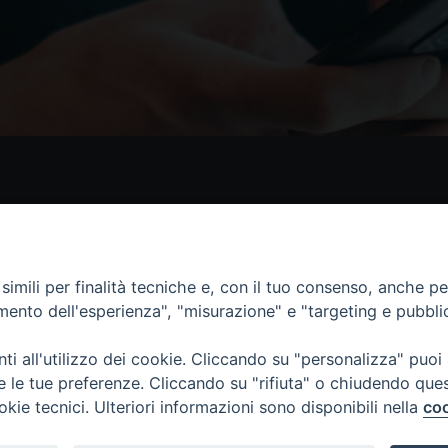
Contatti
I 
Piazza Andrea D'Isernia, 2
imili per finalità tecniche e, con il tuo consenso, anche per 
86170 Isernia
amento dell'esperienza", "misurazione" e "targeting e pubbli
086550849
segreteria@diocesiiserniavenafro.it
i all'utilizzo dei cookie. Cliccando su "personalizza" puoi
re le tue preferenze. Cliccando su "rifiuta" o chiudendo que
okie tecnici. Ulteriori informazioni sono disponibili nella
coo
nafro (C.F. 90008750946). Riproduzione solo con permesso.