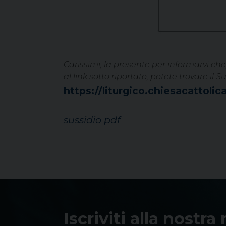
Carissimi, la presente per informarvi che
al link sotto riportato, potete trovare i
https://liturgico.chiesacattoli
sussidio pdf
Iscriviti alla nostra