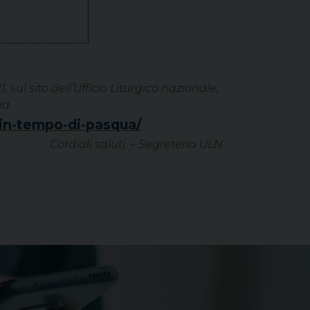
ul sito dell’Ufficio Liturgico nazionale,
ua.
e-in-tempo-di-pasqua/
Cordiali saluti. –
Segreteria ULN