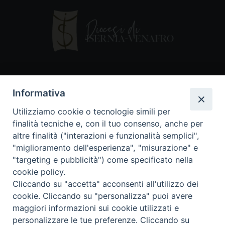
Contatti
Informativa
Piazza Andrea D'Isernia, 2
Utilizziamo cookie o tecnologie simili per
86170 Isernia
finalità tecniche e, con il tuo consenso, anche per
086550849
altre finalità ("interazioni e funzionalità semplici",
segreteria@diocesiiserniavenafro.it
"miglioramento dell'esperienza", "misurazione" e
"targeting e pubblicità") come specificato nella
I nostri social
cookie policy.
Cliccando su "accetta" acconsenti all'utilizzo dei
cookie. Cliccando su "personalizza" puoi avere
Copyright © 2018 - Diocesi di Isernia-Venafro (C.F.
maggiori informazioni sui cookie utilizzati e
90008750946). Riproduzione solo con permesso.
Tutti i diritti sono riservati
personalizzare le tue preferenze. Cliccando su