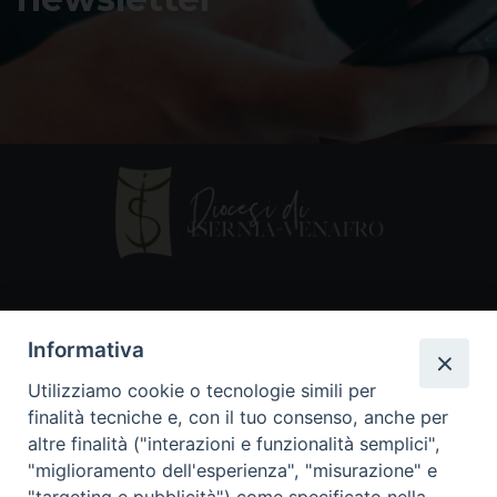
Contatti
Informativa
Piazza Andrea D'Isernia, 2
Utilizziamo cookie o tecnologie simili per
86170 Isernia
finalità tecniche e, con il tuo consenso, anche per
086550849
altre finalità ("interazioni e funzionalità semplici",
segreteria@diocesiiserniavenafro.it
"miglioramento dell'esperienza", "misurazione" e