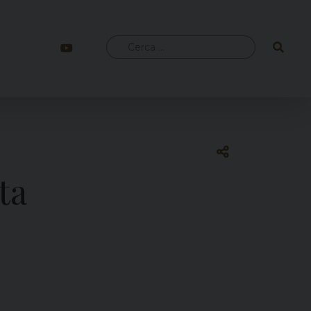
Ricerca
per:
ta