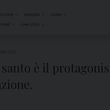
SCOVO
DIOCESI
CURIA
IONE
LINK UTILI
rile 2021
 santo è il protagonis
azione.