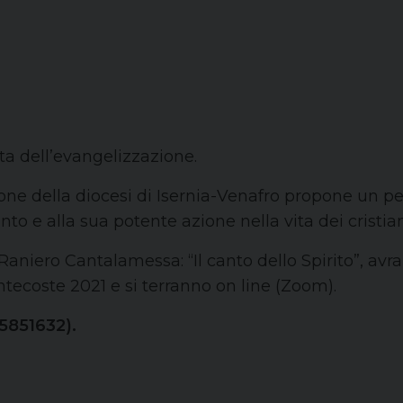
sta dell’evangelizzazione.
ione della diocesi di Isernia-Venafro propone un p
to e alla sua potente azione nella vita dei cristian
dre Raniero Cantalamessa: “Il canto dello Spirito”, a
entecoste 2021 e si terranno on line (Zoom).
5851632).