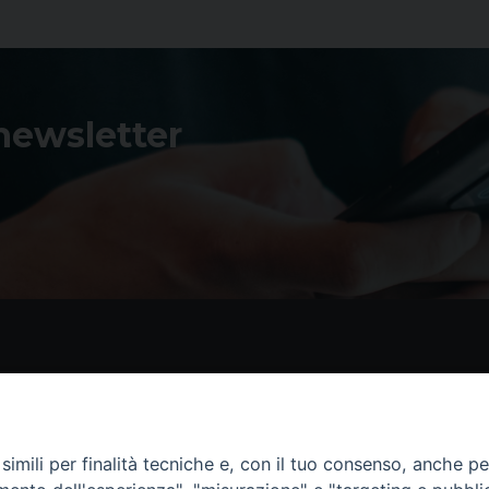
 newsletter
Contatti
I 
Piazza Andrea D'Isernia, 2
imili per finalità tecniche e, con il tuo consenso, anche per 
86170 Isernia