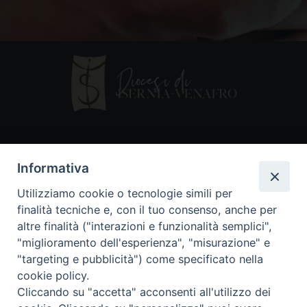
Contatti
Informativa
Piazza Andrea D'Isernia, 2
Utilizziamo cookie o tecnologie simili per
86170 Isernia
finalità tecniche e, con il tuo consenso, anche per
086550849
altre finalità ("interazioni e funzionalità semplici",
segreteria@diocesiiserniavenafro.it
"miglioramento dell'esperienza", "misurazione" e
"targeting e pubblicità") come specificato nella
I nostri social
cookie policy.
Cliccando su "accetta" acconsenti all'utilizzo dei