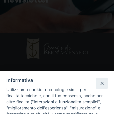
Contatti
Informativa
Piazza Andrea D'Isernia, 2
Utilizziamo cookie o tecnologie simili per
86170 Isernia
finalità tecniche e, con il tuo consenso, anche per
086550849
altre finalità ("interazioni e funzionalità semplici",
segreteria@diocesiiserniavenafro.it
"miglioramento dell'esperienza", "misurazione" e