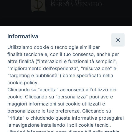
Contatti
Informativa
Piazza Andrea D'Isernia, 2
Utilizziamo cookie o tecnologie simili per
86170 Isernia
finalità tecniche e, con il tuo consenso, anche per
086550849
altre finalità ("interazioni e funzionalità semplici",
segreteria@diocesiiserniavenafro.it
"miglioramento dell'esperienza", "misurazione" e
"targeting e pubblicità") come specificato nella
I nostri social
cookie policy.
Cliccando su "accetta" acconsenti all'utilizzo dei
cookie. Cliccando su "personalizza" puoi avere
Copyright © 2018 - Diocesi di Isernia-Venafro (C.F.
maggiori informazioni sui cookie utilizzati e
90008750946). Riproduzione solo con permesso.
Tutti i diritti sono riservati
personalizzare le tue preferenze. Cliccando su
"rifiuta" o chiudendo questa informativa proseguirai
la navigazione installando i soli cookie tecnici.
Preferenze Cookie