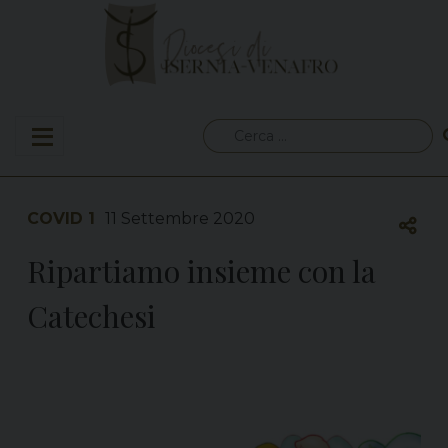
Skip
to
content
Ricerca
per:
COVID 1
11 Settembre 2020
Ripartiamo insieme con la
Catechesi