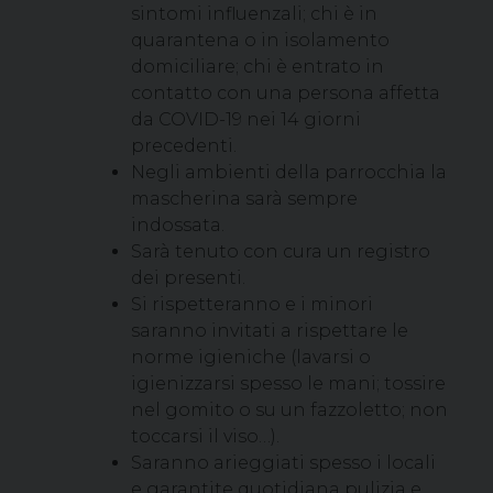
sintomi influenzali; chi è in
quarantena o in isolamento
domiciliare; chi è entrato in
contatto con una persona affetta
da COVID-19 nei 14 giorni
precedenti.
Negli ambienti della parrocchia la
mascherina sarà sempre
indossata.
Sarà tenuto con cura un registro
dei presenti.
Si rispetteranno e i minori
saranno invitati a rispettare le
norme igieniche (lavarsi o
igienizzarsi spesso le mani; tossire
nel gomito o su un fazzoletto; non
toccarsi il viso…).
Saranno arieggiati spesso i locali
e garantite quotidiana pulizia e