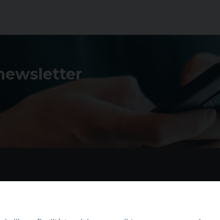
 newsletter
Contatti
I 
Piazza Andrea D'Isernia, 2