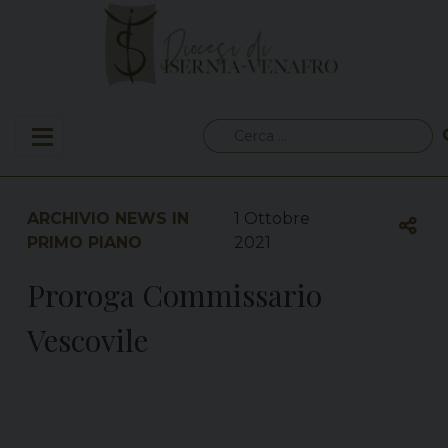
Skip
to
content
Ricerca
per:
ARCHIVIO NEWS IN
1 Ottobre
PRIMO PIANO
2021
Proroga Commissario
Vescovile