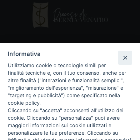
Contatti
Informativa
Piazza Andrea D'Isernia, 2
Utilizziamo cookie o tecnologie simili per
86170 Isernia
finalità tecniche e, con il tuo consenso, anche per
086550849
altre finalità ("interazioni e funzionalità semplici",
segreteria@diocesiiserniavenafro.it
"miglioramento dell'esperienza", "misurazione" e
"targeting e pubblicità") come specificato nella
I nostri social
cookie policy.
Cliccando su "accetta" acconsenti all'utilizzo dei
cookie. Cliccando su "personalizza" puoi avere
Copyright © 2018 - Diocesi di Isernia-Venafro (C.F.
maggiori informazioni sui cookie utilizzati e
90008750946). Riproduzione solo con permesso.
Tutti i diritti sono riservati
personalizzare le tue preferenze. Cliccando su