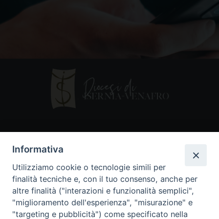
Contatti
Informativa
Piazza Andrea D'Isernia, 2
Utilizziamo cookie o tecnologie simili per
86170 Isernia
finalità tecniche e, con il tuo consenso, anche per
086550849
altre finalità ("interazioni e funzionalità semplici",
segreteria@diocesiiserniavenafro.it
"miglioramento dell'esperienza", "misurazione" e
"targeting e pubblicità") come specificato nella