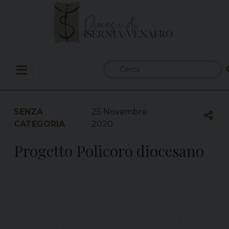
Skip
to
content
Ricerca
per:
SENZA
25 Novembre
CATEGORIA
2020
Progetto Policoro diocesano