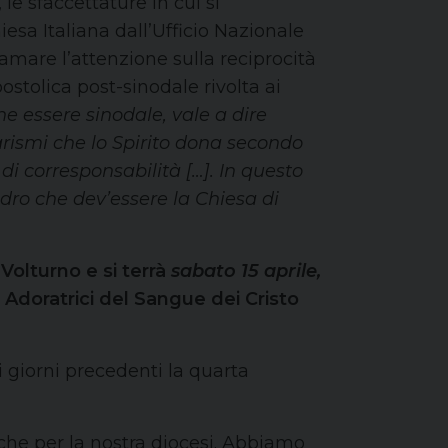
, le sfaccettature in cui si
esa Italiana dall’Ufficio Nazionale
hiamare l’attenzione sulla reciprocità
ostolica post-sinodale rivolta ai
e essere sinodale, vale a dire
rismi che lo Spirito dona secondo
i corresponsabilità […]. In questo
edro che dev’essere la Chiesa di
 Volturno e si terrà
sabato 15 aprile,
 Adoratrici del Sangue dei Cristo
 giorni precedenti la quarta
nche per la nostra diocesi. Abbiamo