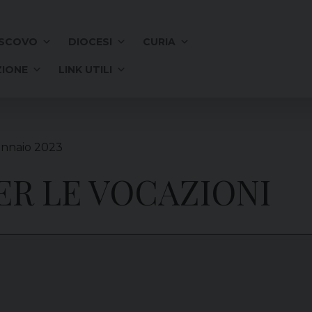
SCOVO
DIOCESI
CURIA
IONE
LINK UTILI
ennaio 2023
R LE VOCAZIONI