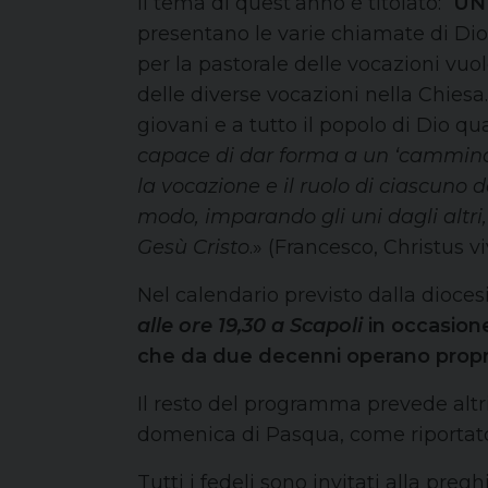
Il tema di quest’anno è titolato: “
UN
presentano le varie chiamate di Dio 
per la pastorale delle vocazioni vuol
delle diverse vocazioni nella Chiesa
giovani e a tutto il popolo di Dio q
capace di dar forma a un ‘camminar
la vocazione e il ruolo di ciascuno
modo, imparando gli uni dagli altri
Gesù Cristo
.» (Francesco, Christus vi
Nel calendario previsto dalla dioces
alle ore 19,30 a Scapoli
in occasione
che da due decenni operano propri
Il resto del programma prevede altri
domenica di Pasqua, come riportat
Tutti i fedeli sono invitati alla pr