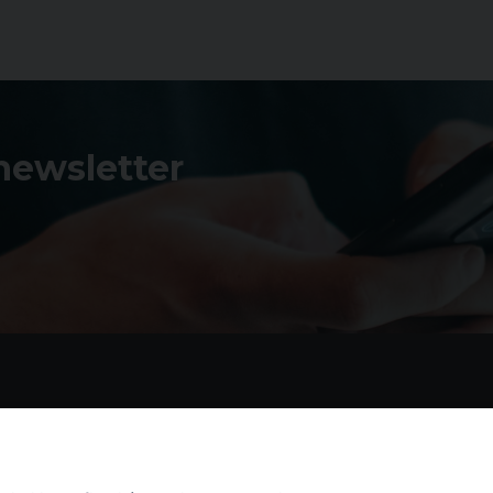
 newsletter
Contatti
I 
Piazza Andrea D'Isernia, 2