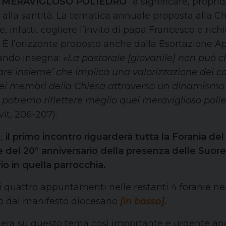
 MERAVIGLOSO POLIEDRO
” a significare, proprio
alla santità. La tematica annuale proposta alla Chi
e, infatti, cogliere l’invito di papa Francesco e ric
. È l’orizzonte proposto anche dalla Esortazione Ap
uando insegna:
«La pastorale [giovanile] non può ch
e insieme’ che implica una valorizzazione dei ca
 dei membri della Chiesa attraverso un dinamismo d
, potremo riflettere meglio quel meraviglioso poli
vit, 206-207).
i,
il primo incontro riguarderà tutta la Forania del
 del 20° anniversario della presenza delle Suore
o in quella parrocchia.
 quattro appuntamenti nelle restanti 4 foranie nei
o dal manifesto diocesano
[in basso].
eghiera su questo tema così importante e urgente a