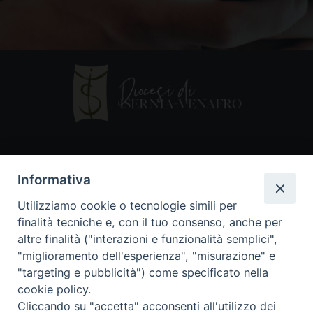
Contatti
Informativa
Piazza Andrea D'Isernia, 2
Utilizziamo cookie o tecnologie simili per
86170 Isernia
finalità tecniche e, con il tuo consenso, anche per
086550849
altre finalità ("interazioni e funzionalità semplici",
segreteria@diocesiiserniavenafro.it
"miglioramento dell'esperienza", "misurazione" e
"targeting e pubblicità") come specificato nella
I nostri social
cookie policy.
Cliccando su "accetta" acconsenti all'utilizzo dei