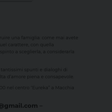
struire una famiglia: come mai avete
uel carattere, con quella
spinto a sceglierla, a considerarla
tantissimi spunti e dialoghi di
celta d’amore piena e consapevole.
9.00 nel centro “Eureka” a Macchia
3@gmail.com –