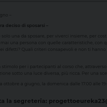
ugno –
a deciso di sposarsi –
e solo una da sposare, per viverci insieme, per co
e mai una persona con quelle caratteristiche, con q
i difetti? Quali criteri consapevoli e non ti hanno 
imolo per i partecipanti al corso che, attraverso 
zione sotto una luce diversa, più ricca. Per una s
da ottobre a giugno, la domenica dalle 17.00 alle 1
tta la segreteria: progettoeureka2