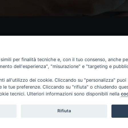
Contatti
I 
Piazza Andrea D'Isernia, 2
imili per finalità tecniche e, con il tuo consenso, anche per 
86170 Isernia
amento dell'esperienza", "misurazione" e "targeting e pubbli
086550849
segreteria@diocesiiserniavenafro.it
i all'utilizzo dei cookie. Cliccando su "personalizza" puoi
re le tue preferenze. Cliccando su "rifiuta" o chiudendo que
okie tecnici. Ulteriori informazioni sono disponibili nella
coo
nafro (C.F. 90008750946). Riproduzione solo con permesso.
Rifiuta