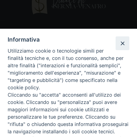
Contatti
Informativa
Piazza Andrea D'Isernia, 2
Utilizziamo cookie o tecnologie simili per
86170 Isernia
finalità tecniche e, con il tuo consenso, anche per
086550849
altre finalità ("interazioni e funzionalità semplici",
segreteria@diocesiiserniavenafro.it
"miglioramento dell'esperienza", "misurazione" e
"targeting e pubblicità") come specificato nella
I nostri social
cookie policy.
Cliccando su "accetta" acconsenti all'utilizzo dei
cookie. Cliccando su "personalizza" puoi avere
Copyright © 2018 - Diocesi di Isernia-Venafro (C.F.
maggiori informazioni sui cookie utilizzati e
90008750946). Riproduzione solo con permesso.
Tutti i diritti sono riservati
personalizzare le tue preferenze. Cliccando su
"rifiuta" o chiudendo questa informativa proseguirai
la navigazione installando i soli cookie tecnici.