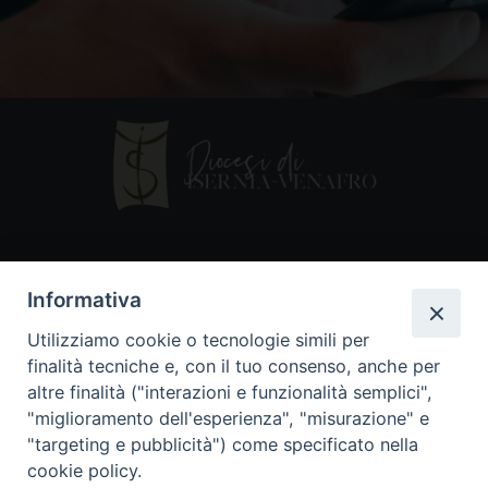
Contatti
Informativa
Piazza Andrea D'Isernia, 2
Utilizziamo cookie o tecnologie simili per
86170 Isernia
finalità tecniche e, con il tuo consenso, anche per
086550849
altre finalità ("interazioni e funzionalità semplici",
segreteria@diocesiiserniavenafro.it
"miglioramento dell'esperienza", "misurazione" e
"targeting e pubblicità") come specificato nella
I nostri social
cookie policy.