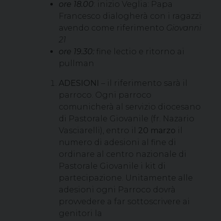
ore 18.00
: inizio Veglia: Papa
Francesco dialogherà con i ragazzi
avendo come riferimento
Giovanni
21
ore 19.30:
fine lectio e ritorno ai
pullman
ADESIONI
– il riferimento sarà il
parroco. Ogni parroco
comunicherà al servizio diocesano
di Pastorale Giovanile (fr. Nazario
Vasciarelli), entro il
20 marzo
il
numero di adesioni al fine di
ordinare al centro nazionale di
Pastorale Giovanile i kit di
partecipazione. Unitamente alle
adesioni ogni Parroco dovrà
provvedere a far sottoscrivere ai
genitori la