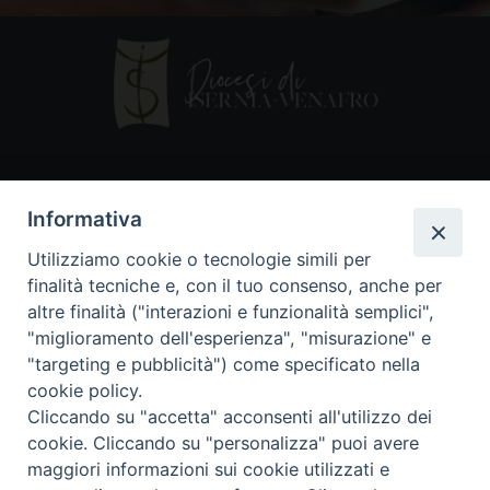
Contatti
Informativa
Piazza Andrea D'Isernia, 2
Utilizziamo cookie o tecnologie simili per
86170 Isernia
finalità tecniche e, con il tuo consenso, anche per
086550849
altre finalità ("interazioni e funzionalità semplici",
segreteria@diocesiiserniavenafro.it
"miglioramento dell'esperienza", "misurazione" e
"targeting e pubblicità") come specificato nella
I nostri social
cookie policy.
Cliccando su "accetta" acconsenti all'utilizzo dei
cookie. Cliccando su "personalizza" puoi avere
Copyright © 2018 - Diocesi di Isernia-Venafro (C.F.
maggiori informazioni sui cookie utilizzati e
90008750946). Riproduzione solo con permesso.