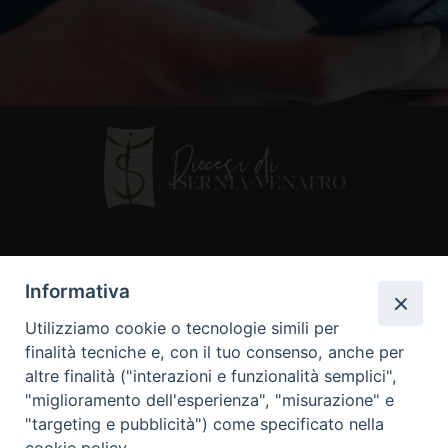
Contatti
Informativa
Piazza Andrea D'Isernia, 2
Utilizziamo cookie o tecnologie simili per
86170 Isernia
finalità tecniche e, con il tuo consenso, anche per
086550849
altre finalità ("interazioni e funzionalità semplici",
segreteria@diocesiiserniavenafro.it
"miglioramento dell'esperienza", "misurazione" e
"targeting e pubblicità") come specificato nella
I nostri social