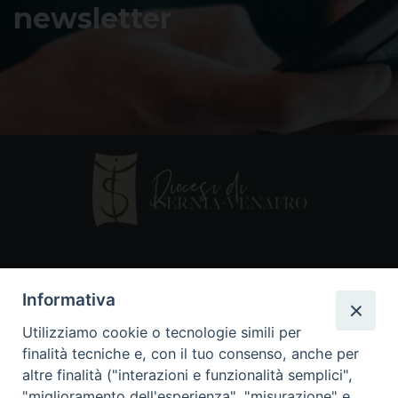
newsletter
Contatti
Informativa
Piazza Andrea D'Isernia, 2
Utilizziamo cookie o tecnologie simili per
86170 Isernia
finalità tecniche e, con il tuo consenso, anche per
086550849
altre finalità ("interazioni e funzionalità semplici",
segreteria@diocesiiserniavenafro.it
"miglioramento dell'esperienza", "misurazione" e