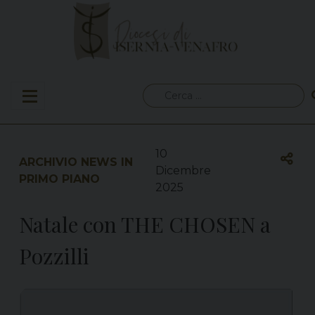
Skip
to
content
Ricerca
per:
10
ARCHIVIO NEWS IN
Dicembre
PRIMO PIANO
2025
Natale con THE CHOSEN a
Pozzilli