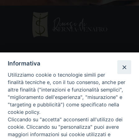
Contatti
Informativa
Piazza Andrea D'Isernia, 2
Utilizziamo cookie o tecnologie simili per
86170 Isernia
finalità tecniche e, con il tuo consenso, anche per
086550849
altre finalità ("interazioni e funzionalità semplici",
segreteria@diocesiiserniavenafro.it
"miglioramento dell'esperienza", "misurazione" e
"targeting e pubblicità") come specificato nella
I nostri social
cookie policy.
Cliccando su "accetta" acconsenti all'utilizzo dei
cookie. Cliccando su "personalizza" puoi avere
Copyright © 2018 - Diocesi di Isernia-Venafro (C.F.
maggiori informazioni sui cookie utilizzati e
90008750946). Riproduzione solo con permesso.