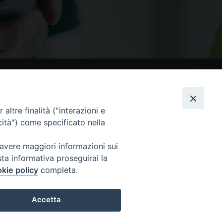
nostri social
altre finalità ("interazioni e
cità") come specificato nella
 avere maggiori informazioni sui
sta informativa proseguirai la
kie policy
completa.
Accetta
 Tutti i diritti sono riservati
Preferenze Cookie