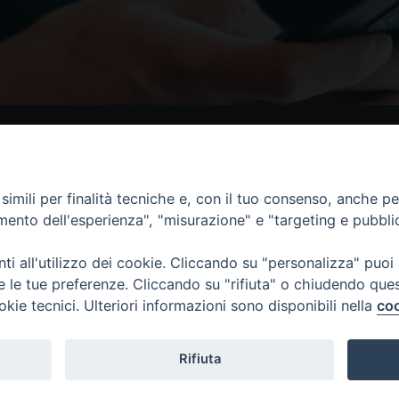
Contatti
I 
imili per finalità tecniche e, con il tuo consenso, anche per 
amento dell'esperienza", "misurazione" e "targeting e pubbli
Piazza Andrea D'Isernia, 2
86170 Isernia
i all'utilizzo dei cookie. Cliccando su "personalizza" puoi
086550849
re le tue preferenze. Cliccando su "rifiuta" o chiudendo que
segreteria@diocesiiserniavenafro.it
okie tecnici. Ulteriori informazioni sono disponibili nella
coo
Rifiuta
nafro (C.F. 90008750946). Riproduzione solo con permesso.