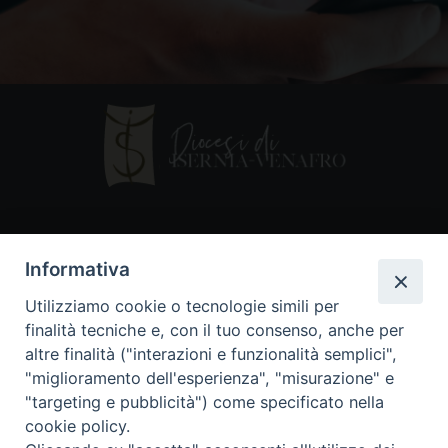
Contatti
Informativa
Piazza Andrea D'Isernia, 2
Utilizziamo cookie o tecnologie simili per
86170 Isernia
finalità tecniche e, con il tuo consenso, anche per
086550849
altre finalità ("interazioni e funzionalità semplici",
segreteria@diocesiiserniavenafro.it
"miglioramento dell'esperienza", "misurazione" e
"targeting e pubblicità") come specificato nella
I nostri social
cookie policy.