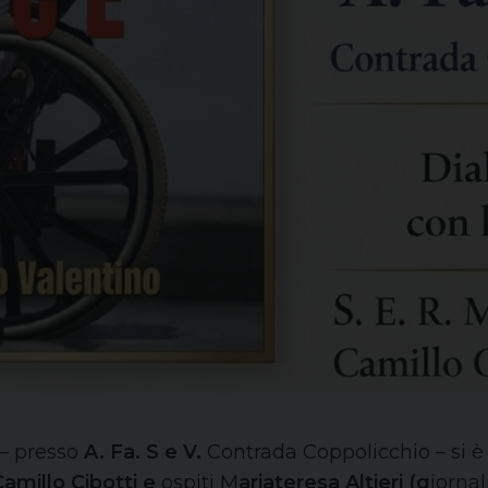
 – presso
A. Fa. S e V.
Contrada Coppolicchio – si è 
Camillo Cibotti e
ospiti M
ariateresa Altieri (g
iornal