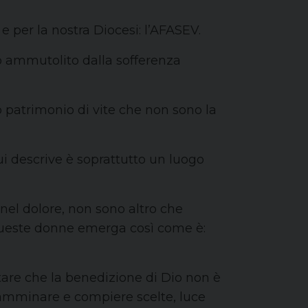
à e per la nostra Diocesi: l’AFASEV.
o ammutolito dalla sofferenza
 patrimonio di vite che non sono la
 lui descrive è soprattutto un luogo
 e nel dolore, non sono altro che
di queste donne emerga così come è:
tare che la benedizione di Dio non è
 camminare e compiere scelte, luce