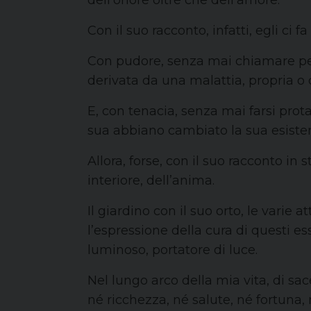
dell’onore oltre che dell’amore.
Con il suo racconto, infatti, egli ci 
Con pudore, senza mai chiamare per 
derivata da una malattia, propria o d
E, con tenacia, senza mai farsi pro
sua abbiano cambiato la sua esiste
Allora, forse, con il suo racconto in 
interiore, dell’anima.
Il giardino con il suo orto, le varie 
l’espressione della cura di questi e
luminoso, portatore di luce.
Nel lungo arco della mia vita, di s
né ricchezza, né salute, né fortuna