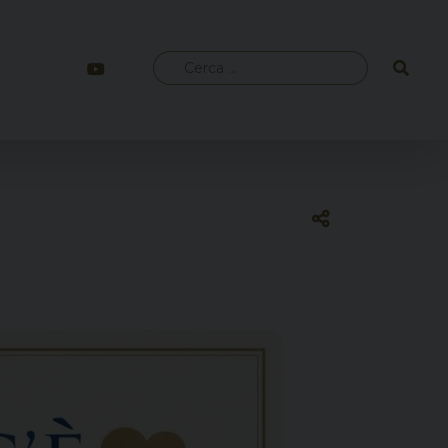
Ricerca
per: