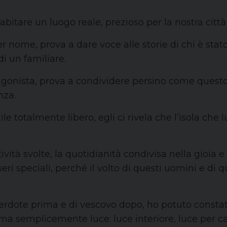
fa abitare un luogo reale, prezioso per la nostra citt
nome, prova a dare voce alle storie di chi è stat
i un familiare.
tagonista, prova a condividere persino come questo
nza.
stile totalmente libero, egli ci rivela che l’isola che
attività svolte, la quotidianità condivisa nella gioia
sseri speciali, perché il volto di questi uomini e 
acerdote prima e di vescovo dopo, ho potuto consta
, ma semplicemente luce: luce interiore, luce per