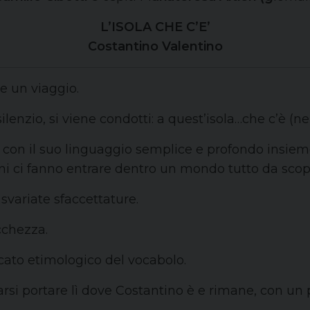
L’ISOLA CHE C’E’
Costantino Valentino
e un viaggio.
lenzio, si viene condotti: a quest’isola…che c’è (ne 
 con il suo linguaggio semplice e profondo insieme
oni ci fanno entrare dentro un mondo tutto da scopr
 svariate sfaccettature.
cchezza.
icato etimologico del vocabolo.
iarsi portare lì dove Costantino è e rimane, con un