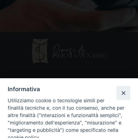
Contatti
Informativa
Piazza Andrea D'Isernia, 2
Utilizziamo cookie o tecnologie simili per
86170 Isernia
finalità tecniche e, con il tuo consenso, anche per
086550849
altre finalità ("interazioni e funzionalità semplici",
segreteria@diocesiiserniavenafro.it
"miglioramento dell'esperienza", "misurazione" e
"targeting e pubblicità") come specificato nella
I nostri social
cookie policy.