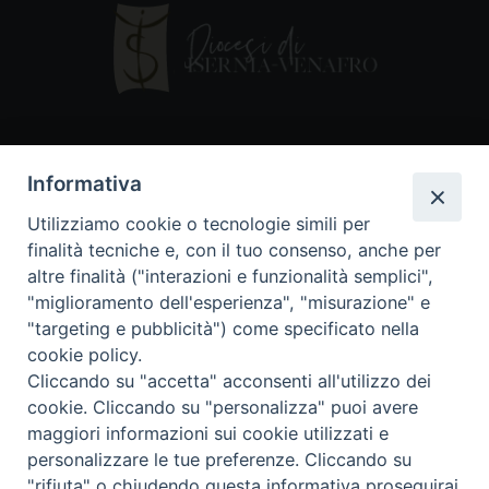
Contatti
Informativa
Piazza Andrea D'Isernia, 2
Utilizziamo cookie o tecnologie simili per
86170 Isernia
finalità tecniche e, con il tuo consenso, anche per
086550849
altre finalità ("interazioni e funzionalità semplici",
segreteria@diocesiiserniavenafro.it
"miglioramento dell'esperienza", "misurazione" e
"targeting e pubblicità") come specificato nella
I nostri social
cookie policy.
Cliccando su "accetta" acconsenti all'utilizzo dei
cookie. Cliccando su "personalizza" puoi avere
Copyright © 2018 - Diocesi di Isernia-Venafro (C.F.
maggiori informazioni sui cookie utilizzati e
90008750946). Riproduzione solo con permesso.
Tutti i diritti sono riservati
personalizzare le tue preferenze. Cliccando su
"rifiuta" o chiudendo questa informativa proseguirai