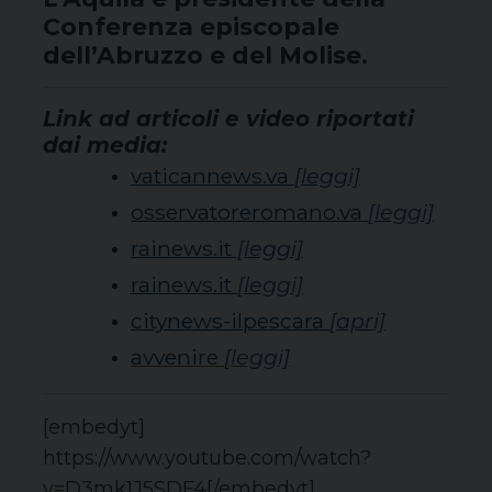
Conferenza episcopale
dell’Abruzzo e del Molise.
Link ad articoli e video riportati
dai media:
vaticannews.va
[leggi]
osservatoreromano.va
[leggi]
rainews.it
[leggi]
rainews.it
[leggi]
citynews-ilpescara
[apri]
avvenire
[leggi]
[embedyt]
https://www.youtube.com/watch?
v=D3mk1J5SDF4[/embedyt]