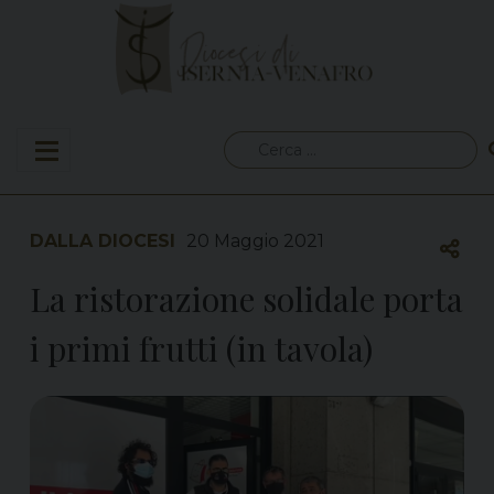
Skip
to
content
Ricerca
per:
DALLA DIOCESI
20 Maggio 2021
La ristorazione solidale porta
i primi frutti (in tavola)