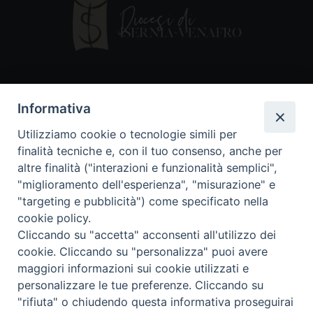
Contatti
Informativa
Piazza Andrea D'Isernia, 2
Utilizziamo cookie o tecnologie simili per
86170 Isernia
finalità tecniche e, con il tuo consenso, anche per
086550849
altre finalità ("interazioni e funzionalità semplici",
segreteria@diocesiiserniavenafro.it
"miglioramento dell'esperienza", "misurazione" e
"targeting e pubblicità") come specificato nella
I nostri social
cookie policy.
Cliccando su "accetta" acconsenti all'utilizzo dei
cookie. Cliccando su "personalizza" puoi avere
Copyright © 2018 - Diocesi di Isernia-Venafro (C.F.
maggiori informazioni sui cookie utilizzati e
90008750946). Riproduzione solo con permesso.
Tutti i diritti sono riservati
personalizzare le tue preferenze. Cliccando su
"rifiuta" o chiudendo questa informativa proseguirai