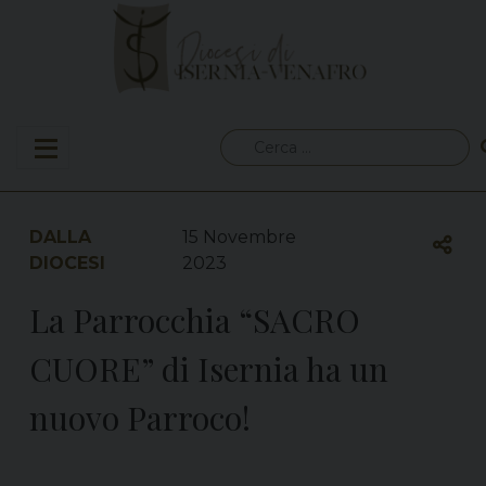
Skip
to
content
Ricerca
per:
DALLA
15 Novembre
DIOCESI
2023
La Parrocchia “SACRO
CUORE” di Isernia ha un
nuovo Parroco!