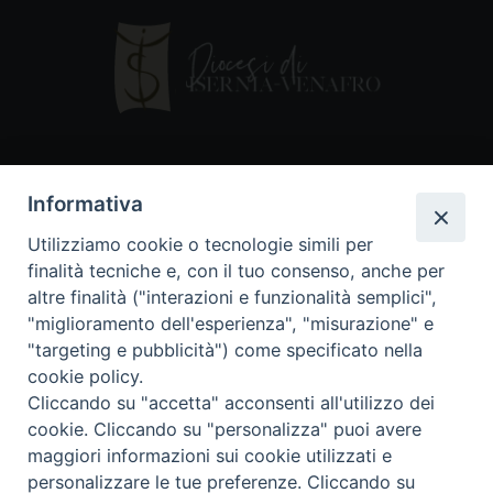
Contatti
Informativa
Piazza Andrea D'Isernia, 2
Utilizziamo cookie o tecnologie simili per
86170 Isernia
finalità tecniche e, con il tuo consenso, anche per
086550849
altre finalità ("interazioni e funzionalità semplici",
segreteria@diocesiiserniavenafro.it
"miglioramento dell'esperienza", "misurazione" e
"targeting e pubblicità") come specificato nella
I nostri social
cookie policy.
Cliccando su "accetta" acconsenti all'utilizzo dei
cookie. Cliccando su "personalizza" puoi avere
Copyright © 2018 - Diocesi di Isernia-Venafro (C.F.
maggiori informazioni sui cookie utilizzati e
90008750946). Riproduzione solo con permesso.
Tutti i diritti sono riservati
personalizzare le tue preferenze. Cliccando su