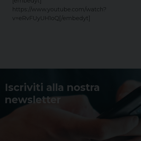
[embedyt]
https://www.youtube.com/watch?
v=eRvFUyUH1oQ[/embedyt]
Iscriviti alla nostra
newsletter