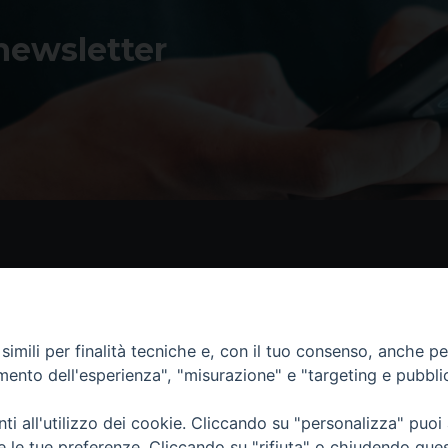
 newsletter
Contatti
I 
Piazza Andrea D'Isernia, 2
imili per finalità tecniche e, con il tuo consenso, anche per 
86170 Isernia
amento dell'esperienza", "misurazione" e "targeting e pubbli
086550849
segreteria@diocesiiserniavenafro.it
i all'utilizzo dei cookie. Cliccando su "personalizza" puoi
re le tue preferenze. Cliccando su "rifiuta" o chiudendo que