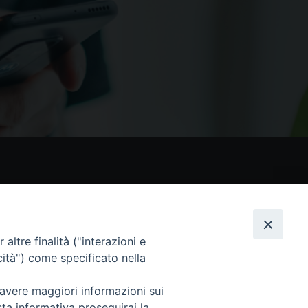
nostri social
altre finalità ("interazioni e
cità") come specificato nella
 avere maggiori informazioni sui
sta informativa proseguirai la