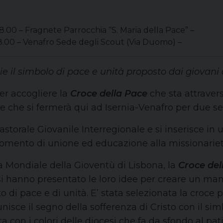
8.00 – Fragnete Parrocchia “S. Maria della Pace” –
8.00 – Venafro Sede degli Scout (Via Duomo) –
ie il simbolo di pace e unità proposto dai giovani 
per accogliere la
Croce della Pace
che sta attraver
e che si fermerà qui ad Isernia-Venafro per due s
astorale Giovanile Interregionale e si inserisce in 
omento di unione ed educazione alla missionariet
ta Mondiale della Gioventù di Lisbona, la
Croce del
cesi hanno presentato le loro idee per creare un man
 di pace e di unità. E’ stata selezionata la croce p
unisce il segno della sofferenza di Cristo con il si
 con i colori delle diocesi che fa da sfondo al pati