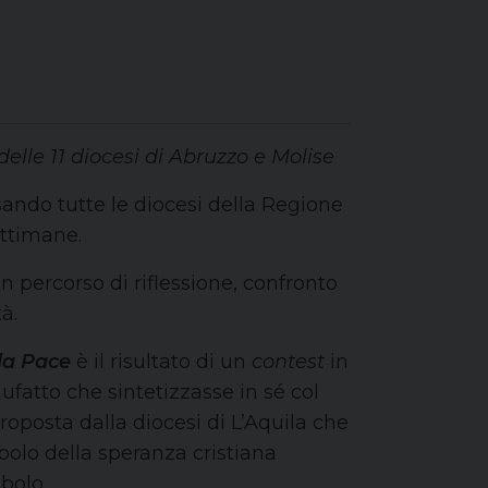
delle 11 diocesi di Abruzzo e Molise
sando tutte le diocesi della Regione
ettimane.
un percorso di riflessione, confronto
à.
la Pace
è il risultato di un
contest
in
ufatto che sintetizzasse in sé col
roposta dalla diocesi di L’Aquila che
mbolo della speranza cristiana
bolo.