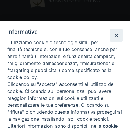
Contatti
Informativa
Piazza Andrea D'Isernia, 2
Utilizziamo cookie o tecnologie simili per
86170 Isernia
finalità tecniche e, con il tuo consenso, anche per
086550849
altre finalità ("interazioni e funzionalità semplici",
segreteria@diocesiiserniavenafro.it
"miglioramento dell'esperienza", "misurazione" e
"targeting e pubblicità") come specificato nella
I nostri social
cookie policy.
Cliccando su "accetta" acconsenti all'utilizzo dei
cookie. Cliccando su "personalizza" puoi avere
Copyright © 2018 - Diocesi di Isernia-Venafro (C.F.
maggiori informazioni sui cookie utilizzati e
90008750946). Riproduzione solo con permesso.
Tutti i diritti sono riservati
personalizzare le tue preferenze. Cliccando su
"rifiuta" o chiudendo questa informativa proseguirai
la navigazione installando i soli cookie tecnici.
Ulteriori informazioni sono disponibili nella
cookie
Preferenze Cookie