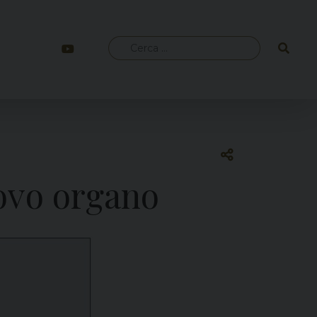
Ricerca
per:
ovo organo