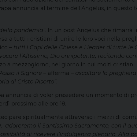
 Papa annuncia al termine dell’Angelus, in questo
 della pandemia”
. In un post Angelus che rimarrà
a tutti i cristiani di unire le loro voci nella pregh
ico –
tutti i Capi delle Chiese e i leader di tutte le
a invocare l’Altissimo, Dio onnipotente, recitando
o a mezzogiorno, nel giorno in cui molti cristiani
Possa il Signore
– afferma –
ascoltare la preghiera 
ria di Cristo Risorto”
.
pa annuncia di voler presiedere un momento di preg
rdì prossimo alle ore 18.
tecipare spiritualmente attraverso i mezzi di com
ca, adoreremo il Santissimo Sacramento, con il qu
possibilità di ricevere l’indulgenza plenaria. Alla