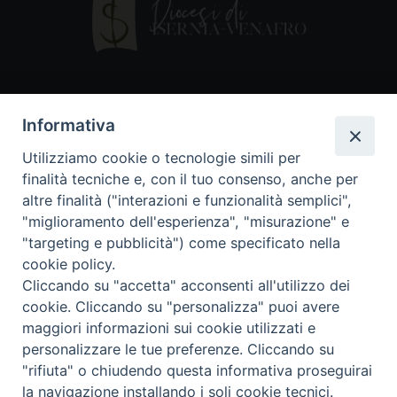
Contatti
Informativa
Piazza Andrea D'Isernia, 2
Utilizziamo cookie o tecnologie simili per
86170 Isernia
finalità tecniche e, con il tuo consenso, anche per
086550849
altre finalità ("interazioni e funzionalità semplici",
segreteria@diocesiiserniavenafro.it
"miglioramento dell'esperienza", "misurazione" e
"targeting e pubblicità") come specificato nella
I nostri social
cookie policy.
Cliccando su "accetta" acconsenti all'utilizzo dei
cookie. Cliccando su "personalizza" puoi avere
Copyright © 2018 - Diocesi di Isernia-Venafro (C.F.
maggiori informazioni sui cookie utilizzati e
90008750946). Riproduzione solo con permesso.
Tutti i diritti sono riservati
personalizzare le tue preferenze. Cliccando su
"rifiuta" o chiudendo questa informativa proseguirai
la navigazione installando i soli cookie tecnici.