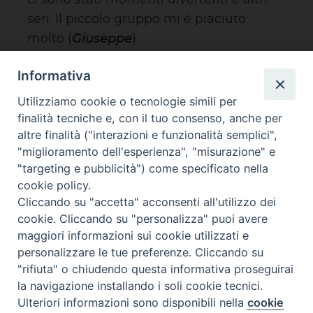
seri. Il piccolo gruppo mi è piaciuto
molto (
Giuseppe
)
Informativa
Utilizziamo cookie o tecnologie simili per
finalità tecniche e, con il tuo consenso, anche per
altre finalità ("interazioni e funzionalità semplici",
"miglioramento dell'esperienza", "misurazione" e
"targeting e pubblicità") come specificato nella
cookie policy.
[embedyt]
Cliccando su "accetta" acconsenti all'utilizzo dei
https://www.youtube.com/watch?
cookie. Cliccando su "personalizza" puoi avere
v=H5AY01amCOQ[/embedyt]
maggiori informazioni sui cookie utilizzati e
personalizzare le tue preferenze. Cliccando su
"rifiuta" o chiudendo questa informativa proseguirai
la navigazione installando i soli cookie tecnici.
Ulteriori informazioni sono disponibili nella
cookie
Preferenze Cookie