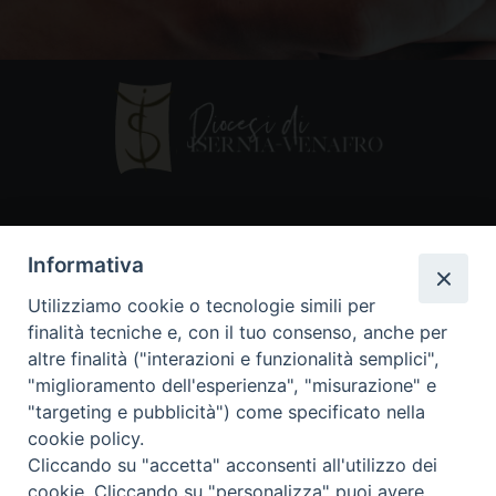
Contatti
Informativa
Piazza Andrea D'Isernia, 2
Utilizziamo cookie o tecnologie simili per
86170 Isernia
finalità tecniche e, con il tuo consenso, anche per
086550849
altre finalità ("interazioni e funzionalità semplici",
segreteria@diocesiiserniavenafro.it
"miglioramento dell'esperienza", "misurazione" e
"targeting e pubblicità") come specificato nella
I nostri social
cookie policy.
Cliccando su "accetta" acconsenti all'utilizzo dei
cookie. Cliccando su "personalizza" puoi avere