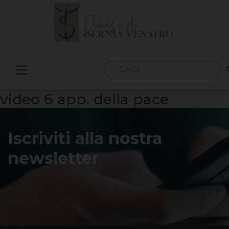
Skip
to
content
Ricerca
per:
video 6 app. della pace
Iscriviti alla nostra
newsletter