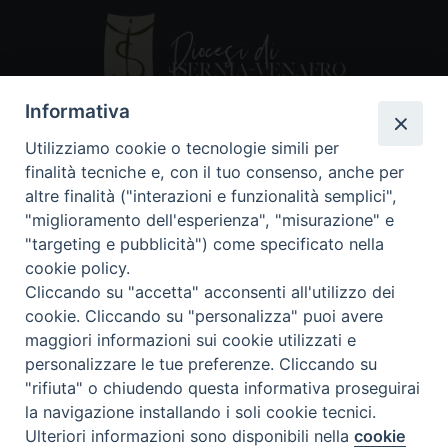
Informativa
Utilizziamo cookie o tecnologie simili per
Contatti
finalità tecniche e, con il tuo consenso, anche per
altre finalità ("interazioni e funzionalità semplici",
Piazza Andrea D'Isernia, 2
"miglioramento dell'esperienza", "misurazione" e
86170 Isernia
"targeting e pubblicità") come specificato nella
086550849
cookie policy.
segreteria@diocesiiserniavenafro.it
Cliccando su "accetta" acconsenti all'utilizzo dei
cookie. Cliccando su "personalizza" puoi avere
I nostri social
maggiori informazioni sui cookie utilizzati e
personalizzare le tue preferenze. Cliccando su
"rifiuta" o chiudendo questa informativa proseguirai
Copyright © 2018 - Diocesi di Isernia-Venafro (C.F.
90008750946). Riproduzione solo con permesso.
la navigazione installando i soli cookie tecnici.
Tutti i diritti sono riservati
Ulteriori informazioni sono disponibili nella
cookie
Preferenze Cookie