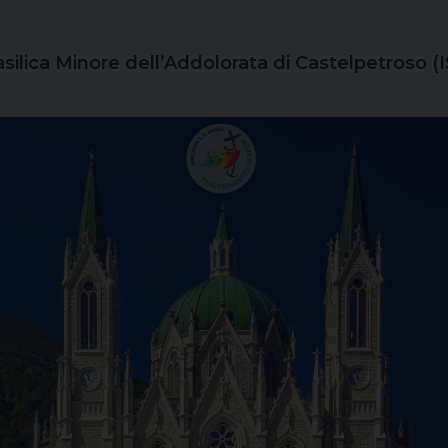
ilica Minore dell’Addolorata di Castelpetroso (I