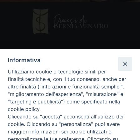
Contatti
Informativa
Piazza Andrea D'Isernia, 2
Utilizziamo cookie o tecnologie simili per
86170 Isernia
finalità tecniche e, con il tuo consenso, anche per
086550849
altre finalità ("interazioni e funzionalità semplici",
segreteria@diocesiiserniavenafro.it
"miglioramento dell'esperienza", "misurazione" e
"targeting e pubblicità") come specificato nella
I nostri social
cookie policy.
Cliccando su "accetta" acconsenti all'utilizzo dei
cookie. Cliccando su "personalizza" puoi avere
Copyright © 2018 - Diocesi di Isernia-Venafro (C.F.
maggiori informazioni sui cookie utilizzati e
90008750946). Riproduzione solo con permesso.
Tutti i diritti sono riservati
personalizzare le tue preferenze. Cliccando su