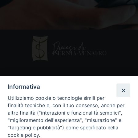
Contatti
Informativa
Piazza Andrea D'Isernia, 2
Utilizziamo cookie o tecnologie simili per
86170 Isernia
finalità tecniche e, con il tuo consenso, anche per
086550849
altre finalità ("interazioni e funzionalità semplici",
segreteria@diocesiiserniavenafro.it
"miglioramento dell'esperienza", "misurazione" e
"targeting e pubblicità") come specificato nella
I nostri social
cookie policy.