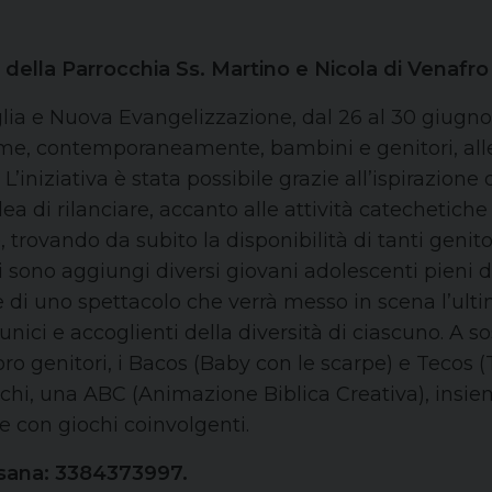
 della Parrocchia Ss. Martino e Nicola di Venafro
iglia e Nuova Evangelizzazione, dal 26 al 30 giugn
e, contemporaneamente, bambini e genitori, alle p
. L’iniziativa è stata possibile grazie all’ispirazio
dea di rilanciare, accanto alle attività catechetiche
, trovando da subito la disponibilità di tanti genito
si sono aggiungi diversi giovani adolescenti pieni
he di uno spettacolo che verrà messo in scena l’ult
nici e accoglienti della diversità di ciascuno. A so
o genitori, i Bacos (Baby con le scarpe) e Tecos (
iochi, una ABC (Animazione Biblica Creativa), insie
e con giochi coinvolgenti.
ossana: 3384373997.