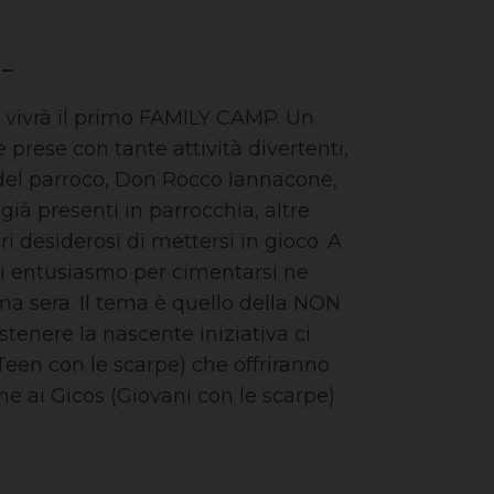
 –
o vivrà il primo FAMILY CAMP. Un
rese con tante attività divertenti,
ne del parroco, Don Rocco Iannacone,
 già presenti in parrocchia, altre
ri desiderosi di mettersi in gioco. A
 di entusiasmo per cimentarsi ne
ima sera. Il tema è quello della NON
stenere la nascente iniziativa ci
Teen con le scarpe) che offriranno
me ai Gicos (Giovani con le scarpe)