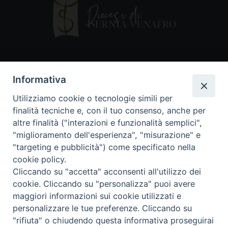
Contatti
Informativa
Piazza Andrea D'Isernia, 2
Utilizziamo cookie o tecnologie simili per
86170 Isernia
finalità tecniche e, con il tuo consenso, anche per
086550849
altre finalità ("interazioni e funzionalità semplici",
segreteria@diocesiiserniavenafro.it
"miglioramento dell'esperienza", "misurazione" e
"targeting e pubblicità") come specificato nella
I nostri social
cookie policy.
Cliccando su "accetta" acconsenti all'utilizzo dei
cookie. Cliccando su "personalizza" puoi avere
Copyright © 2018 - Diocesi di Isernia-Venafro (C.F.
maggiori informazioni sui cookie utilizzati e
90008750946). Riproduzione solo con permesso.
Tutti i diritti sono riservati
personalizzare le tue preferenze. Cliccando su
"rifiuta" o chiudendo questa informativa proseguirai