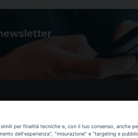
 newsletter
Contatti
I 
Piazza Andrea D'Isernia, 2
imili per finalità tecniche e, con il tuo consenso, anche per 
86170 Isernia
amento dell'esperienza", "misurazione" e "targeting e pubbli
086550849