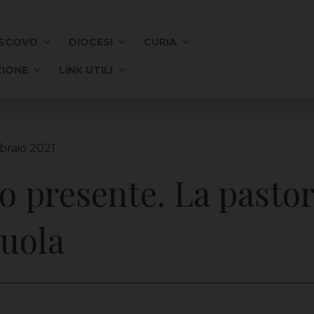
SCOVO
DIOCESI
CURIA
IONE
LINK UTILI
braio 2021
to presente. La pastor
cuola