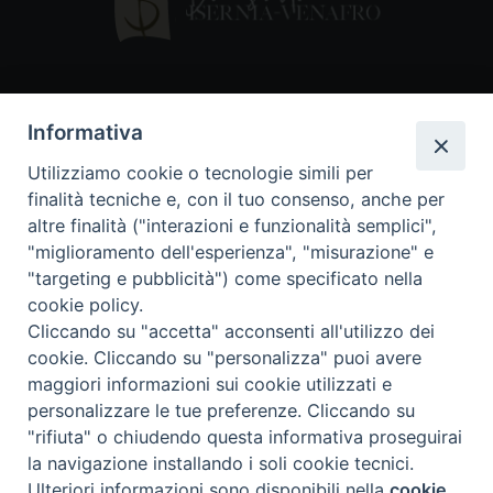
Contatti
Informativa
Piazza Andrea D'Isernia, 2
Utilizziamo cookie o tecnologie simili per
86170 Isernia
finalità tecniche e, con il tuo consenso, anche per
086550849
altre finalità ("interazioni e funzionalità semplici",
segreteria@diocesiiserniavenafro.it
"miglioramento dell'esperienza", "misurazione" e
"targeting e pubblicità") come specificato nella
I nostri social
cookie policy.
Cliccando su "accetta" acconsenti all'utilizzo dei
cookie. Cliccando su "personalizza" puoi avere
Copyright © 2018 - Diocesi di Isernia-Venafro (C.F.
maggiori informazioni sui cookie utilizzati e
90008750946). Riproduzione solo con permesso.
Tutti i diritti sono riservati
personalizzare le tue preferenze. Cliccando su
"rifiuta" o chiudendo questa informativa proseguirai
la navigazione installando i soli cookie tecnici.
Ulteriori informazioni sono disponibili nella
cookie
Preferenze Cookie