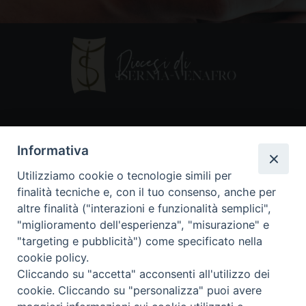
Contatti
Informativa
Piazza Andrea D'Isernia, 2
Utilizziamo cookie o tecnologie simili per
86170 Isernia
finalità tecniche e, con il tuo consenso, anche per
086550849
altre finalità ("interazioni e funzionalità semplici",
segreteria@diocesiiserniavenafro.it
"miglioramento dell'esperienza", "misurazione" e
"targeting e pubblicità") come specificato nella
I nostri social
cookie policy.
Cliccando su "accetta" acconsenti all'utilizzo dei
cookie. Cliccando su "personalizza" puoi avere
Copyright © 2018 - Diocesi di Isernia-Venafro (C.F.