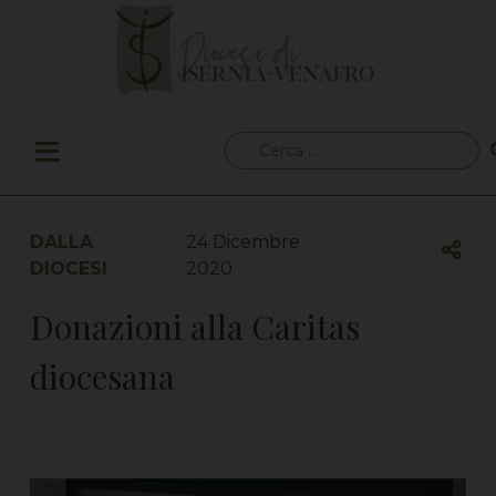
Skip
to
content
Ricerca
per:
DALLA
24 Dicembre
DIOCESI
2020
Donazioni alla Caritas
diocesana