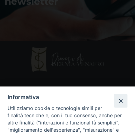
newsletter
Contatti
Informativa
Piazza Andrea D'Isernia, 2
Utilizziamo cookie o tecnologie simili per
86170 Isernia
finalità tecniche e, con il tuo consenso, anche per
086550849
altre finalità ("interazioni e funzionalità semplici",
segreteria@diocesiiserniavenafro.it
"miglioramento dell'esperienza", "misurazione" e