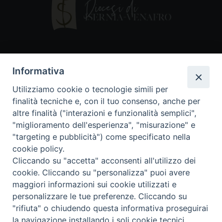
Contatti
Informativa
Piazza Andrea D'Isernia, 2
Utilizziamo cookie o tecnologie simili per
86170 Isernia
finalità tecniche e, con il tuo consenso, anche per
086550849
altre finalità ("interazioni e funzionalità semplici",
segreteria@diocesiiserniavenafro.it
"miglioramento dell'esperienza", "misurazione" e
"targeting e pubblicità") come specificato nella
I nostri social
cookie policy.
Cliccando su "accetta" acconsenti all'utilizzo dei
cookie. Cliccando su "personalizza" puoi avere
Copyright © 2018 - Diocesi di Isernia-Venafro (C.F.
maggiori informazioni sui cookie utilizzati e
90008750946). Riproduzione solo con permesso.
Tutti i diritti sono riservati
personalizzare le tue preferenze. Cliccando su
"rifiuta" o chiudendo questa informativa proseguirai
la navigazione installando i soli cookie tecnici.